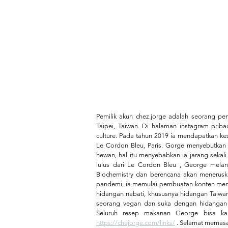
Pemilik akun chez.jorge adalah seorang pe
Taipei, Taiwan. Di halaman instagram pri
culture. Pada tahun 2019 ia mendapatkan kes
Le Cordon Bleu, Paris. Gorge menyebutkan
hewan, hal itu menyebabkan ia jarang sekal
lulus dari Le Cordon Bleu , George melanju
Biochemistry dan berencana akan meneruska
pandemi, ia memulai pembuatan konten mema
hidangan nabati, khususnya hidangan Taiwan
seorang vegan dan suka dengan hidangan Ta
https://chejorge.com/links/
 . Selamat memas