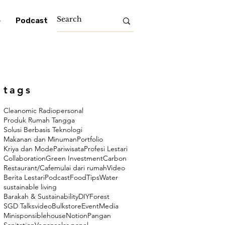
e
Podcast
tags
Cleanomic Radio
personal
Produk Rumah Tangga
Solusi Berbasis Teknologi
Makanan dan Minuman
Portfolio
Kriya dan Mode
Pariwisata
Profesi Lestari
Collaboration
Green Investment
Carbon
Restaurant/Cafe
mulai dari rumah
Video
Berita Lestari
Podcast
Food
Tips
Water
sustainable living
Barakah & Sustainability
DIY
Forest
SGD Talks
video
Bulkstore
Event
Media
Minisponsiblehouse
Notion
Pangan