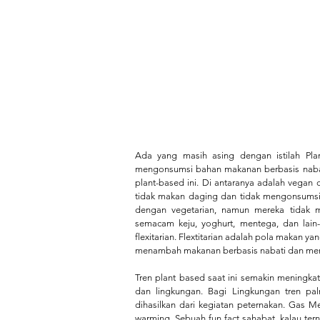
Ada yang masih asing dengan istilah Pl
mengonsumsi bahan makanan berbasis nabat
plant-based ini. Di antaranya adalah vegan
tidak makan daging dan tidak mengonsumsi 
dengan vegetarian, namun mereka tidak m
semacam keju, yoghurt, mentega, dan lain-l
flexitarian. Flextitarian adalah pola makan yan
menambah makanan berbasis nabati dan meng
Tren plant based saat ini semakin meningka
dan lingkungan. Bagi Lingkungan tren pa
dihasilkan dari kegiatan peternakan. Gas M
warming. Sebuah fun fact sahabat, kalau ter