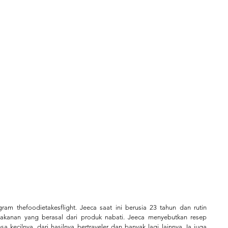
ram thefoodietakesflight. Jeeca saat ini berusia 23 tahun dan rutin 
kanan yang berasal dari produk nabati. Jeeca menyebutkan resep 
 kecilnya, dari hasilnya bertraveler dan banyak lagi lainnya. Ia juga 