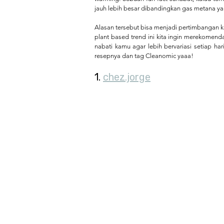
jauh lebih besar dibandingkan gas metana yan
Alasan tersebut bisa menjadi pertimbangan ka
plant based trend ini kita ingin merekomenda
nabati kamu agar lebih bervariasi setiap har
resepnya dan tag Cleanomic yaaa!
1. 
chez.jorge