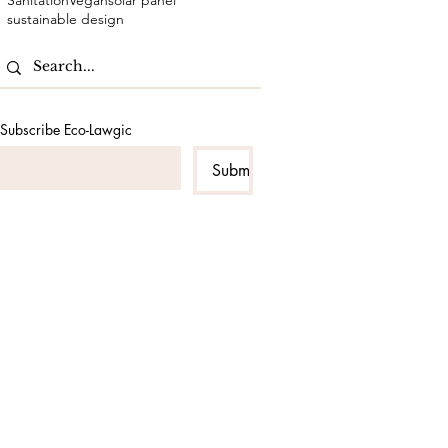
Sanitation
Vegan
solar panel
sustainable design
Subscribe Eco-Lawgic
Submit