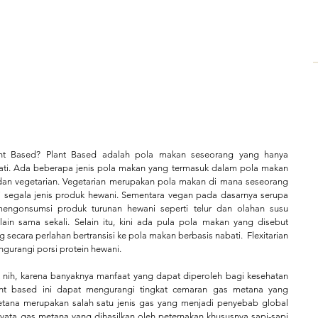
ant Based? Plant Based adalah pola makan seseorang yang hanya 
i. Ada beberapa jenis pola makan yang termasuk dalam pola makan 
 dan vegetarian. Vegetarian merupakan pola makan di mana seseorang 
segala jenis produk hewani. Sementara vegan pada dasarnya serupa 
engonsumsi produk turunan hewani seperti telur dan olahan susu 
ain sama sekali. Selain itu, kini ada pula pola makan yang disebut 
g secara perlahan bertransisi ke pola makan berbasis nabati.  Flexitarian 
urangi porsi protein hewani. 
t nih, karena banyaknya manfaat yang dapat diperoleh bagi kesehatan 
lnt based ini dapat mengurangi tingkat cemaran gas metana yang 
etana merupakan salah satu jenis gas yang menjadi penyebab global 
nyata gas metana yang dihasilkan oleh peternakan khususnya sapi-sapi 