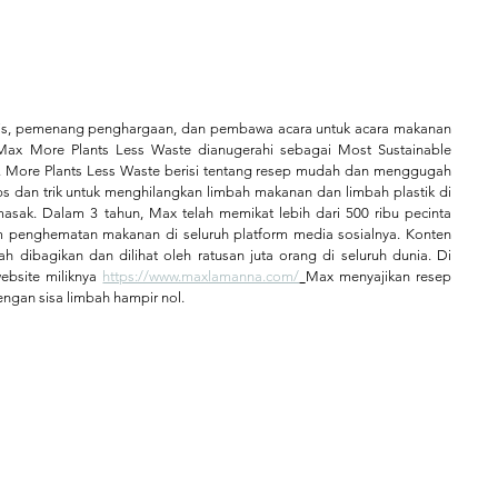
lis, pemenang penghargaan, dan pembawa acara untuk acara makanan 
ax More Plants Less Waste dianugerahi sebagai Most Sustainable 
More Plants Less Waste berisi tentang resep mudah dan menggugah 
s dan trik untuk menghilangkan limbah makanan dan limbah plastik di 
ak. Dalam 3 tahun, Max telah memikat lebih dari 500 ribu pecinta 
m penghematan makanan di seluruh platform media sosialnya. Konten 
 dibagikan dan dilihat oleh ratusan juta orang di seluruh dunia. Di 
ebsite miliknya 
https://www.maxlamanna.com/
Max menyajikan resep 
gan sisa limbah hampir nol.