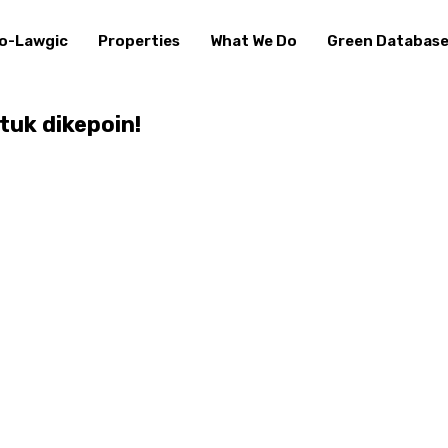
o-Lawgic
Properties
What We Do
Green Databas
tuk dikepoin!