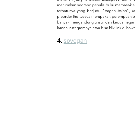
merupakan seorang penulis buku memasak at
terbarunya yang berjudul "Vegan Asian", k
preorder lho. Jeeca merupakan perempuan be
banyak mengandung unsur dari kedua negara
laman instagramnya atau bisa klik link di bawa
4. 
sovegan