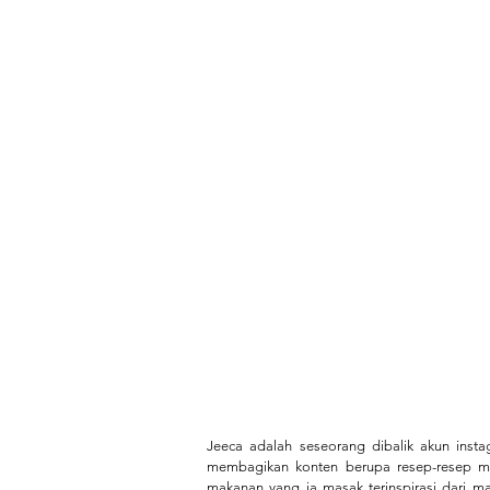
Jeeca adalah seseorang dibalik akun instag
membagikan konten berupa resep-resep ma
makanan yang ia masak terinspirasi dari masa