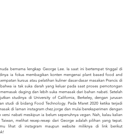
muda bernama lengkap George Lee. Ia saat ini bertempat tinggal di 
badinya ia fokus membagikan konten mengenai plant based food and 
empatan kursus atau pelatihan kuliner dasar-dasar masakan Prancis di 
 bahwa ia tak suka darah yang keluar pada saat proses pemotongan 
i memasak daging dan lebih suka memasak dari bahan nabati. Setelah 
tkan studinya di University of California, Berkeley, dengan jurusan 
n studi di bidang Food Technology. Pada Maret 2020 ketika terjadi 
sak di laman instagram chez.jorge dan mulai bereksperimen dengan 
 versi nabati meskipun ia belum sepenuhnya vegan. Nah, kalau kalian 
iwan, melihat resep-resep dari George adalah pilihan yang tepat. 
Seluruh resep makanan George bisa kamu lihat di instagram maupun website miliknya di link berikut 
ak!