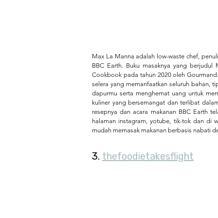
Max La Manna adalah low-waste chef, penu
BBC Earth. Buku masaknya yang berjudul M
Cookbook pada tahun 2020 oleh Gourmand. 
selera yang memanfaatkan seluruh bahan, tip
dapurmu serta menghemat uang untuk memas
kuliner yang bersemangat dan terlibat dala
resepnya dan acara makanan BBC Earth telah
halaman instagram, yotube, tik-tok dan di w
mudah memasak makanan berbasis nabati den
3. 
thefoodietakesflight