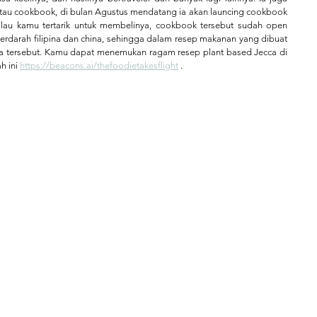
au cookbook, di bulan Agustus mendatang ia akan launcing cookbook 
alau kamu tertarik untuk membelinya, cookbook tersebut sudah open 
rdarah filipina dan china, sehingga dalam resep makanan yang dibuat 
 tersebut. Kamu dapat menemukan ragam resep plant based Jecca di 
h ini 
https://beacons.ai/thefoodietakesflight
 .