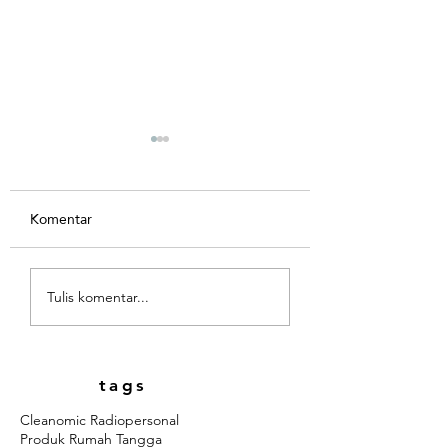
Komentar
#AugustArt Challenge:
Shareholder Acti
Tulis komentar...
Melukis dengan Warna
Mendorong Peru
dari Tanah Indonesia
tags
Cleanomic Radio
personal
Produk Rumah Tangga