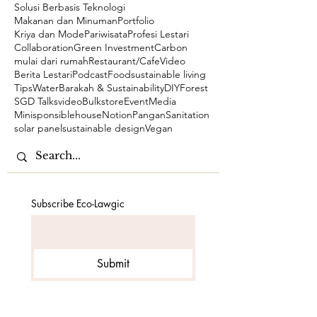
Solusi Berbasis Teknologi
Makanan dan Minuman
Portfolio
Kriya dan Mode
Pariwisata
Profesi Lestari
Collaboration
Green Investment
Carbon
mulai dari rumah
Restaurant/Cafe
Video
Berita Lestari
Podcast
Food
sustainable living
Tips
Water
Barakah & Sustainability
DIY
Forest
SGD Talks
video
Bulkstore
Event
Media
Minisponsiblehouse
Notion
Pangan
Sanitation
solar panel
sustainable design
Vegan
Subscribe Eco-Lawgic
Submit