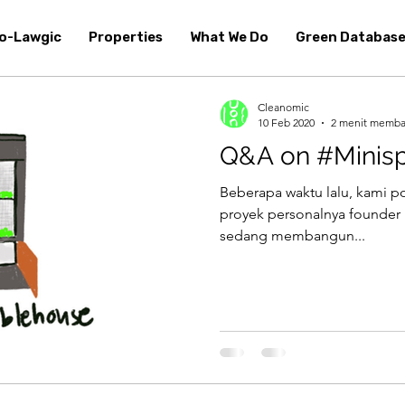
o-Lawgic
Properties
What We Do
Green Databas
Cleanomic
10 Feb 2020
2 menit memb
Q&A on #Minis
Beberapa waktu lalu, kami po
proyek personalnya founder k
sedang membangun...