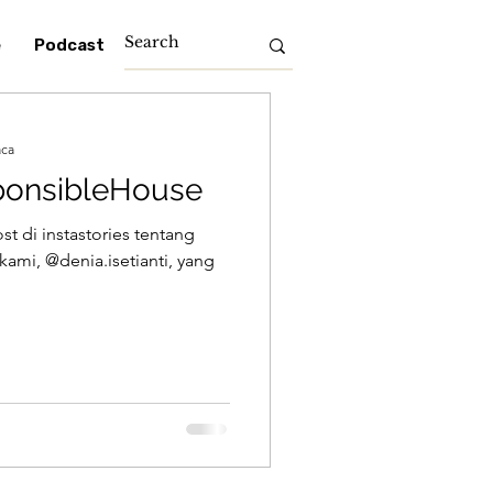
e
Podcast
aca
ponsibleHouse
st di instastories tentang
ami, @denia.isetianti, yang