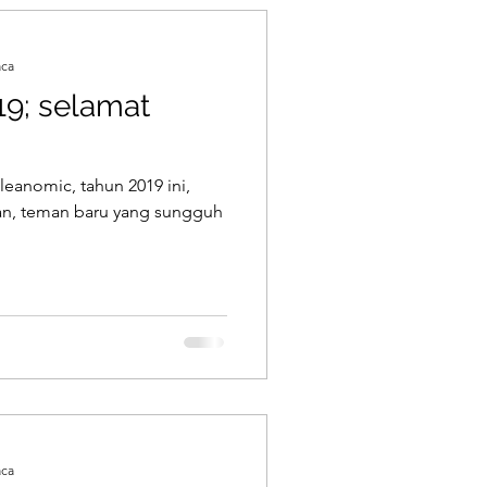
aca
19; selamat
leanomic, tahun 2019 ini,
an, teman baru yang sungguh
aca