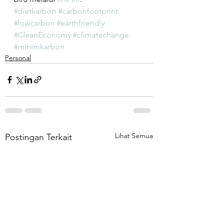
#dietkarbon
#carbonfootprint
#lowcarbon
#earthfriendly
#CleanEconomy
#climatechange
#minimkarbon
Personal
Lihat Semua
Postingan Terkait