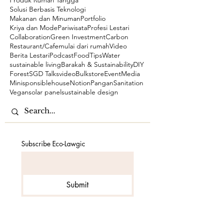
Solusi Berbasis Teknologi
Makanan dan Minuman
Portfolio
Kriya dan Mode
Pariwisata
Profesi Lestari
Collaboration
Green Investment
Carbon
Restaurant/Cafe
mulai dari rumah
Video
Berita Lestari
Podcast
Food
Tips
Water
sustainable living
Barakah & Sustainability
DIY
Forest
SGD Talks
video
Bulkstore
Event
Media
Minisponsiblehouse
Notion
Pangan
Sanitation
Vegan
solar panel
sustainable design
Subscribe Eco-Lawgic
Submit