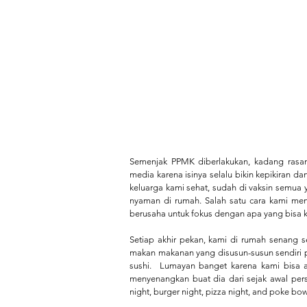
Semenjak PPMK diberlakukan, kadang rasan
media karena isinya selalu bikin kepikiran dan
keluarga kami sehat, sudah di vaksin semua y
nyaman di rumah. Salah satu cara kami me
berusaha untuk fokus dengan apa yang bisa ki
Setiap akhir pekan, kami di rumah senang s
makan makanan yang disusun-susun sendiri pa
sushi.  Lumayan banget karena kami bisa aj
menyenangkan buat dia dari sejak awal pers
night, burger night, pizza night, and poke bowl