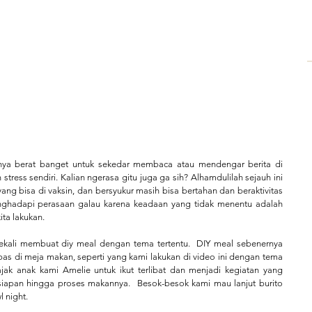
ya berat banget untuk sekedar membaca atau mendengar berita di 
 stress sendiri. Kalian ngerasa gitu juga ga sih? Alhamdulilah sejauh ini 
ang bisa di vaksin, dan bersyukur masih bisa bertahan dan beraktivitas 
nghadapi perasaan galau karena keadaan yang tidak menentu adalah 
ta lakukan. 
ekali membuat diy meal dengan tema tertentu.  DIY meal sebenernya 
s di meja makan, seperti yang kami lakukan di video ini dengan tema 
ak anak kami Amelie untuk ikut terlibat dan menjadi kegiatan yang 
iapan hingga proses makannya.  Besok-besok kami mau lanjut burito 
 night.  