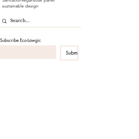
Sanitation
Vegan
solar panel
sustainable design
Subscribe Eco-Lawgic
Submit