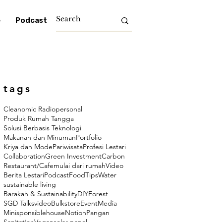
e
Podcast
tags
Cleanomic Radio
personal
Produk Rumah Tangga
Solusi Berbasis Teknologi
Makanan dan Minuman
Portfolio
Kriya dan Mode
Pariwisata
Profesi Lestari
Collaboration
Green Investment
Carbon
Restaurant/Cafe
mulai dari rumah
Video
Berita Lestari
Podcast
Food
Tips
Water
sustainable living
Barakah & Sustainability
DIY
Forest
SGD Talks
video
Bulkstore
Event
Media
Minisponsiblehouse
Notion
Pangan