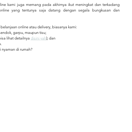
line kami juga memang pada akhirnya ikut meningkat dan terkadang 
nline yang tentunya saja datang dengan segala bungkusan dan 
elanjaan online atau delivery, biasanya kami:
ndok, garpu, maupun tisu;
a lihat detailnya 
disini yah
); dan 
. 
i nyaman di rumah?