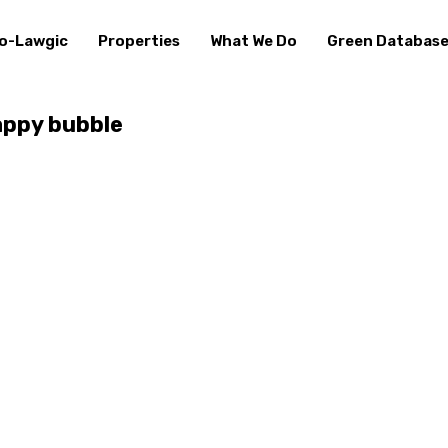
o-Lawgic
Properties
What We Do
Green Databas
happy bubble