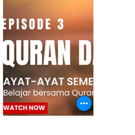
Cleanomic
16 Jun
1 menit membaca
Climate Futures APAC
Summit 2026
Greetings from Bangkok! Minggu ini,
untuk pertama kalinya, Cleanomic hadir
sebagai media partner resmi di sebuah
summit iklim tingkat Asia Pasifik. Climate
Futures APAC Summit 2026 (CFAS2026)
akan berlangsung pada 17–18 Juni 2026 di
Bangkok, Thailand — mengumpulkan
regulator, investor institusional,
pengembang proyek, dan praktisi hukum
dari seluruh kawasan Asia Pasifik untuk
membicarakan berbagai topik seputar