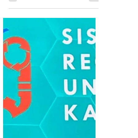
Cleanomic
14 Jul
2 menit membaca
Shareholder Activism
Mendorong Perubahan
Shareholder activism adalah sebuah
gerakan yang dilakukan oleh pemegang
saham (shareholder) untuk
mempengaruhi kebijakan dan
manajemen sebuah perusahaan. Gerakan
ini dapat dilakukan dengan berbagai cara,
seperti melalui surat terbuka, aksi protes,
atau bahkan menggugat perusahaan.
Shareholder activism secara sederhana
dapat diartikan sebagai upaya pemegang
saham untuk mempengaruhi perusahaan
tempat mereka berinvestasi. Tujuannya
dapat beragam, mulai dari meningkatkan