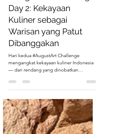
3 Agu
2 menit membaca
#AugustArt Challenge
Day 2: Kekayaan
Kuliner sebagai
Warisan yang Patut
Dibanggakan
Hari kedua #AugustArt Challenge
mengangkat kekayaan kuliner Indonesia
— dari rendang yang dinobatkan
makanan paling enak sedunia, tembiluk
dari hutan Kalimantan, blue diet pesisir,
hingga eksplorasi plant-based lokal.
Menikmati variasi pangan seperti ini
adalah privilese besar sebagai orang
Indonesia. Simak juga rekomendasi akun-