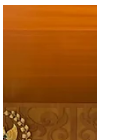
memupuk kembali cinta tanah air — salah
satunya lewat seni. Cleanomic membuka
#AugustArt Challenge dengan pigmen
alami dari tanah Indonesia hasil racikan
@colours_of_indonesia_. Tahukah kamu,
lukisan tertua di dunia ditemukan di
Leang Karampuang, Sulawesi Selatan,
berusia lebih dari 51.000 tahun? Tulisan ini
juga throwback ke pameran "Reimagining
Ancient Colours of Indonesia" 2024, yang
mengangkat kekayaan geodiversitas dan
pigmen alami Nu