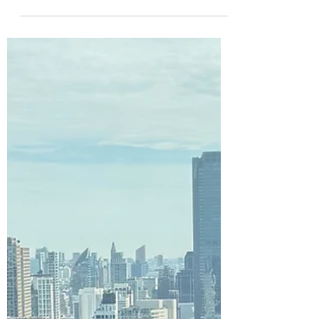
10 Jul
4 menit membaca
Indonesia's Carbon
Market Enters a New
Era: Inside the SRUK
Launch
Indonesia's carbon market just got its
backbone: SRUK, the new Carbon Unit
Registry System under Perpres 110/2025,
went live this week, paired with OJK's
POJK 10/2026 tightening Carbon
Exchange rules. Trading volume is still
thin, but the infrastructure is finally in
place, and carbon units are increasingly
treated as an asset class. The real test
ahead: making sure benefits and fraud
safeguards actually reach communities on