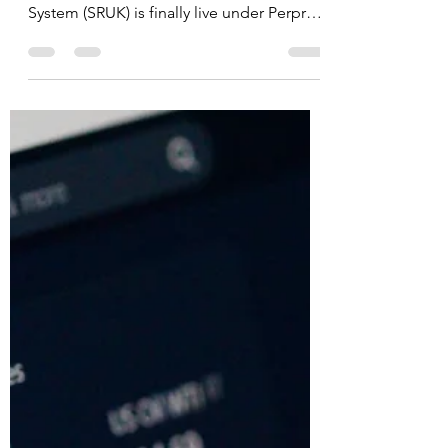
Cleanomic
27 Jul
4 menit membaca
SRUK is Live - What's
next?
Indonesia's carbon market just hit a
milestone: the Carbon Unit Registry
System (SRUK) is finally live under Perpres
110/2025 and OJK's new rules. But as I
learned last week at the MPR,
representing ACEXI in an audience with
Pak Eddy Soeparno, infrastructure is only
the start. In this Eco-Lawgic edition I
unpack what comes next: market
fostering, the Climate Change Bill (RUU
Iklim), a national carbon body, BPDLH's
Rp22 trillion shift to Kemenko Pangan,
and the legal puzzle of