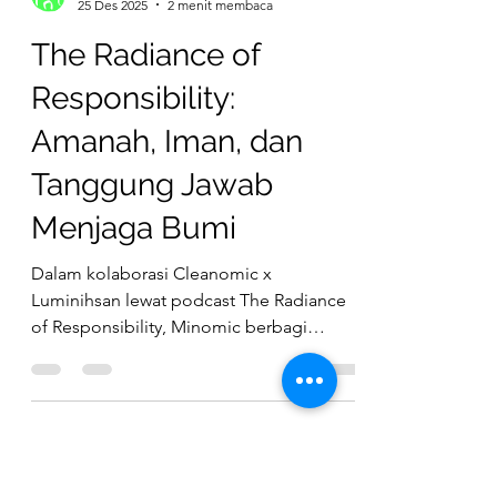
banjir sebagai alarm struktural—bukan
kejadian yang berdiri
Cleanomic
25 Des 2025
2 menit membaca
The Radiance of
Responsibility:
Amanah, Iman, dan
Tanggung Jawab
Menjaga Bumi
Dalam kolaborasi Cleanomic x
Luminihsan lewat podcast The Radiance
of Responsibility, Minomic berbagi
perjalanan iman, peran sebagai ibu, dan