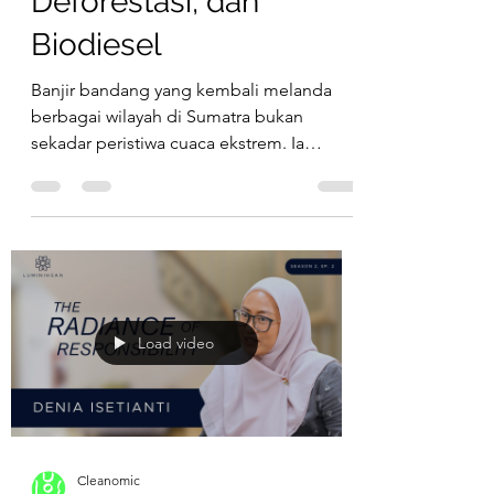
Cleanomic
27 Des 2025
2 menit membaca
Jejak Sawit,
Deforestasi, dan
Biodiesel
Banjir bandang yang kembali melanda
berbagai wilayah di Sumatra bukan
sekadar peristiwa cuaca ekstrem. Ia
membuka kembali diskusi lama tentang
deforestasi, tata kelola kelapa sawit, dan
arah kebijakan energi Indonesia. Melalui
kacamata diskusi Cleanomic bersama
Madani Berkelanjutan, isu sawit
berkelanjutan, biodiesel, dan rantai pasok
ramah lingkungan terasa semakin relevan
Load video
hari ini. Artikel ini mengajak kita melihat