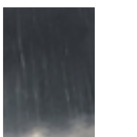
bahwa ibadah tak terpisah dari tanggung
jawab ekologis. Di tengah fakta banjir
yang terus berulang dan lonjakan sampah
hingga 40% saat Ramadan di beberapa
daerah, muhasabah perlu diwujudkan
dalam gaya hidup yang lebih sadar,
sederhana, dan berkelanjutan sebagai
wujud amanah khalifah di bumi.