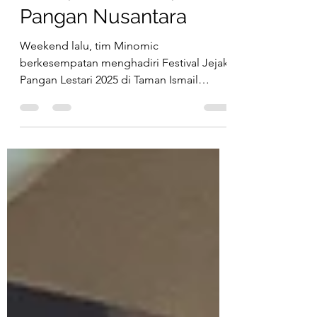
Merayakan Kekayaan
Pangan Nusantara
Weekend lalu, tim Minomic
berkesempatan menghadiri Festival Jejak
Pangan Lestari 2025 di Taman Ismail
Marzuki. Acara ini diselenggarakan oleh
Koalisi Sistem Pangan Lestari (KSPL)
dalam rangka merayakan Hari Pangan
Sedunia yang jatuh setiap 16 Oktober. Ini
bukan sekadar perayaan biasa, tapi
momen penting untuk mengingatkan kita
semua bahwa Indonesia memiliki
kekayaan pangan yang luar biasa. Ini
adalah modal besar untuk membangun
sistem pangan Nusantara yang lestari.
Gala Dinne