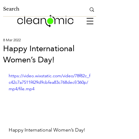
8 Mar 2022
Happy International
Women’s Day!
https://video.wixstatic.com/video/78f82c_f
c42c7a7511f429d9cbfea83c768decf/360p/
mp4/file.mp4
Happy International Women’s Day! 