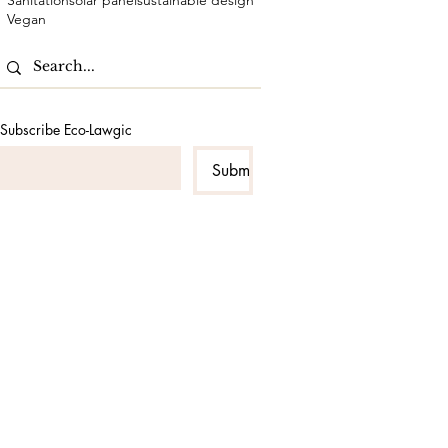
Sanitation
solar panel
sustainable design
Vegan
Subscribe Eco-Lawgic
Submit