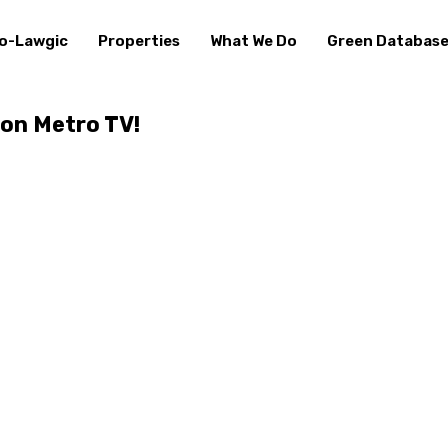
o-Lawgic
Properties
What We Do
Green Databas
 on Metro TV!