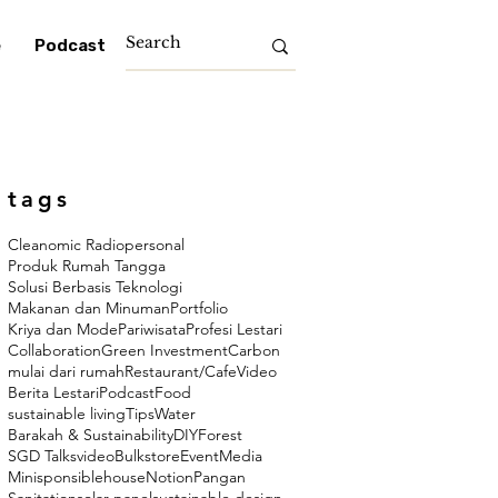
e
Podcast
tags
Cleanomic Radio
personal
Produk Rumah Tangga
Solusi Berbasis Teknologi
Makanan dan Minuman
Portfolio
Kriya dan Mode
Pariwisata
Profesi Lestari
Collaboration
Green Investment
Carbon
mulai dari rumah
Restaurant/Cafe
Video
Berita Lestari
Podcast
Food
sustainable living
Tips
Water
Barakah & Sustainability
DIY
Forest
SGD Talks
video
Bulkstore
Event
Media
Minisponsiblehouse
Notion
Pangan