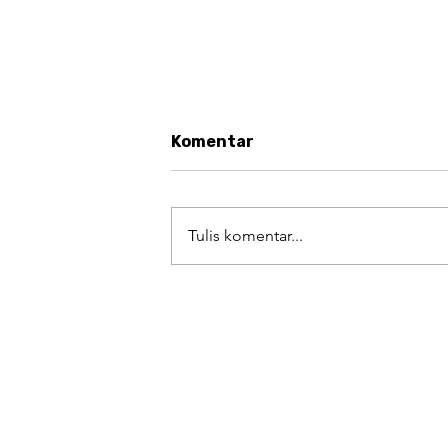
Komentar
Tulis komentar...
#AugustArt Challenge Day 
Kekayaan Kuliner sebagai
Warisan yang Patut
Dibanggakan