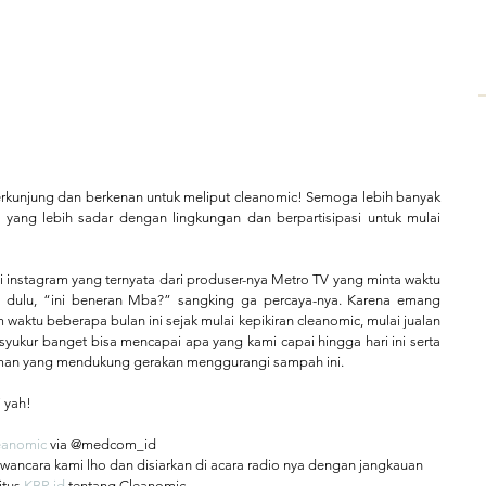
rkunjung dan berkenan untuk meliput cleanomic! Semoga lebih banyak 
 yang lebih sadar dengan lingkungan dan berpartisipasi untuk mulai 
instagram yang ternyata dari produser-nya Metro TV yang minta waktu 
 dulu, “ini beneran Mba?” sangking ga percaya-nya. Karena emang 
waktu beberapa bulan ini sejak mulai kepikiran cleanomic, mulai jualan 
syukur banget bisa mencapai apa yang kami capai hingga hari ini serta 
eman yang mendukung gerakan menggurangi sampah ini.
 yah!
eanomic
 via @medcom_id
wancara kami lho dan disiarkan di acara radio nya dengan jangkauan 
itus 
KBR.id
 tentang Cleanomic.