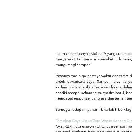
Terima kasih banyak Metro TV yang sudah be
masyarakat, terutama masyarakat Indonesia,
mengurangi sampah!
Rasanya masih ga percaya waktu dapet dm di 
untuk wawancara saya. Sampai harus nanya
kadang-kadang suka amaze sendiri sih, dalam 
sendiri sampai sekarang punya tim ber 4, ber
mendapat response luar biasa dari teman-t
Semoga kedepannya kami bisa lebih baik lagi
Terapkan Gaya Hidup Zero Waste dengan Cl
Oya, KBR Indonesia waktu itu juga sempat wa
nasional, berikut tulisan yang juga dimuat di s