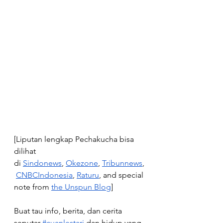
[Liputan lengkap Pechakucha bisa 
dilihat 
di
Sindonews
,
Okezone
,
Tribunnews
,
CNBCIndonesia
,
Raturu
, and special 
note from
the Unspun Blog
]
Buat tau info, berita, dan cerita 
seputar 
#cuanlestari
 dan hidup yang 