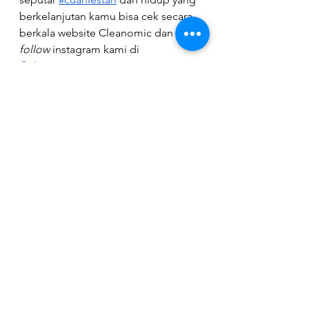
berkelanjutan kamu bisa cek secara 
berkala website Cleanomic dan 
follow
 instagram kami di 
@cleanomic
 yaa.
Tag:
personal
Portfolio
Personal
Lihat Semua
Postingan Terkait