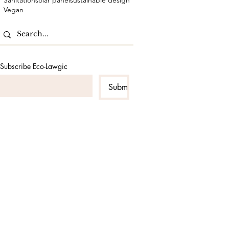
Sanitation
solar panel
sustainable design
Vegan
Subscribe Eco-Lawgic
Submit