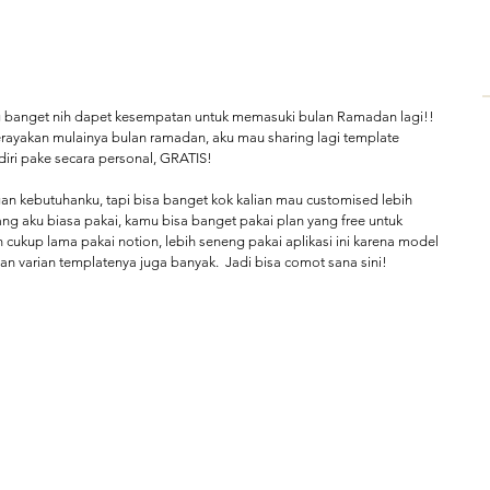
g banget nih dapet kesempatan untuk memasuki bulan Ramadan lagi!! 
ayakan mulainya bulan ramadan, aku mau sharing lagi template 
i pake secara personal, GRATIS! 
ngan kebutuhanku, tapi bisa banget kok kalian mau customised lebih 
yang aku biasa pakai, kamu bisa banget pakai plan yang free untuk 
 cukup lama pakai notion, lebih seneng pakai aplikasi ini karena model 
an varian templatenya juga banyak.  Jadi bisa comot sana sini! 