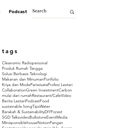
e
Podcast
tags
Cleanomic Radio
personal
Produk Rumah Tangga
Solusi Berbasis Teknologi
Makanan dan Minuman
Portfolio
Kriya dan Mode
Pariwisata
Profesi Lestari
Collaboration
Green Investment
Carbon
mulai dari rumah
Restaurant/Cafe
Video
Berita Lestari
Podcast
Food
sustainable living
Tips
Water
Barakah & Sustainability
DIY
Forest
SGD Talks
video
Bulkstore
Event
Media
Minisponsiblehouse
Notion
Pangan