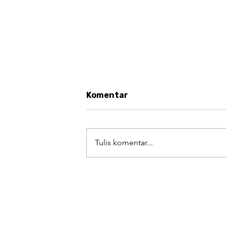
Komentar
Tulis komentar...
#AugustArt Challenge Day 
Kekayaan Kuliner sebagai
Warisan yang Patut
Dibanggakan