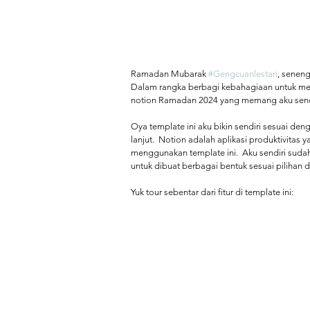
Ramadan Mubarak 
#Gengcuanlestari
, senen
Dalam rangka berbagi kebahagiaan untuk mer
notion Ramadan 2024 yang memang aku sendir
Oya template ini aku bikin sendiri sesuai de
lanjut.  Notion adalah aplikasi produktivitas 
menggunakan template ini.  Aku sendiri sudah
untuk dibuat berbagai bentuk sesuai pilihan d
Yuk tour sebentar dari fitur di template ini: