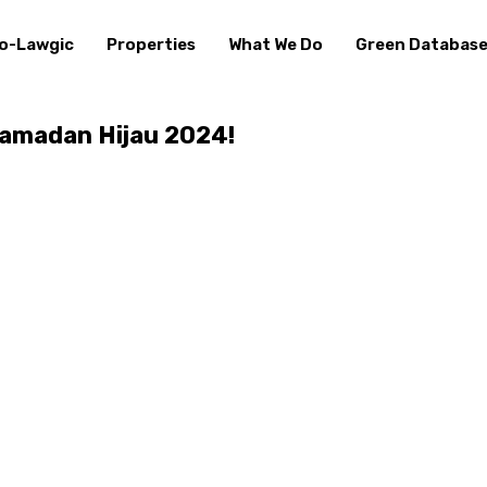
o-Lawgic
Properties
What We Do
Green Databas
amadan Hijau 2024!