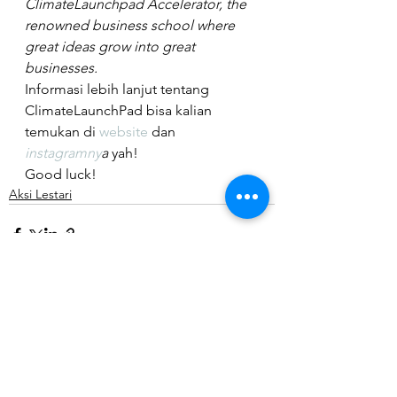
ClimateLaunchpad Accelerator, the 
renowned business school where 
great ideas grow into great 
businesses.
Informasi lebih lanjut tentang 
ClimateLaunchPad bisa kalian 
temukan di 
website
 dan 
instagramny
a
 yah!
Good luck!
Aksi Lestari
Lihat Semua
Postingan Terkait