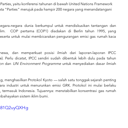
Parties, yaitu konferensi tahunan di bawah United Nations Framework 
ta “Parties” merujuk pada hampir 200 negara yang menandatangani 
negara-negara dunia berkumpul untuk mendiskusikan tantangan dan 
im.  COP pertama (COP1) diadakan di Berlin tahun 1995, yang 
eserta untuk mulai membicarakan pengurangan emisi gas rumah kaca 
ewa, dan memperkuat posisi ilmiah dari laporan-laporan IPCC 
). Perlu dicatat, IPCC sendiri sudah dibentuk lebih dulu pada tahun 
on
 dan 
UN Environment Programme
 untuk menyediakan dasar ilmiah 
g, menghasilkan Protokol Kyoto — salah satu tonggak sejarah penting 
a industri untuk menurunkan emisi GRK. Protokol ini mulai berlaku 
ra, termasuk Indonesia. Tujuannya: menstabilkan konsentrasi gas rumah 
mbahayakan sistem iklim bumi.
=t81Q2uyQXHg