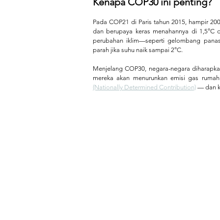
Kenapa COP30 ini penting?
Pada COP21 di Paris tahun 2015, hampir 200
dan berupaya keras menahannya di 1,5°C d
perubahan iklim—seperti gelombang panas 
parah jika suhu naik sampai 2°C.
Menjelang COP30, negara-negara diharapkan
mereka akan menurunkan emisi gas rumah 
(Nationally Determined Contribution)
 — dan k