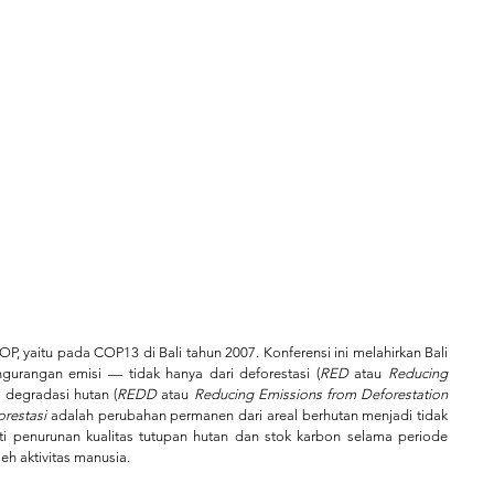
, yaitu pada COP13 di Bali tahun 2007. Konferensi ini melahirkan Bali 
urangan emisi — tidak hanya dari deforestasi (
RED
 atau 
Reducing 
ri degradasi hutan (
REDD
 atau 
Reducing Emissions from Deforestation 
orestasi
 adalah perubahan permanen dari areal berhutan menjadi tidak 
rti penurunan kualitas tutupan hutan dan stok karbon selama periode 
h aktivitas manusia.