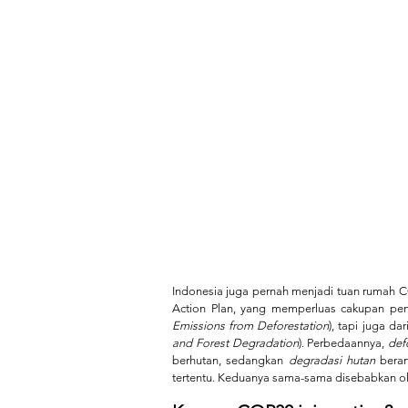
Indonesia juga pernah menjadi tuan rumah COP
Action Plan, yang memperluas cakupan peng
Emissions from Deforestation
), tapi juga da
and Forest Degradation
). Perbedaannya, 
def
berhutan, sedangkan 
degradasi hutan
 bera
tertentu. Keduanya sama-sama disebabkan ole