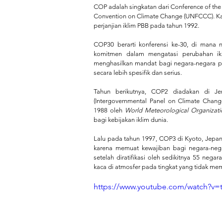
COP adalah singkatan dari Conference of the 
Convention on Climate Change (UNFCCC). Ka
perjanjian iklim PBB pada tahun 1992.
COP30 berarti konferensi ke-30, di mana 
komitmen dalam mengatasi perubahan ikl
menghasilkan mandat bagi negara-negara p
secara lebih spesifik dan serius.
Tahun berikutnya, COP2 diadakan di Jen
(Intergovernmental Panel on Climate Change
1988 oleh 
World Meteorological Organizati
bagi kebijakan iklim dunia.
Lalu pada tahun 1997, COP3 di Kyoto, Jepan
karena memuat kewajiban bagi negara-negar
setelah diratifikasi oleh sedikitnya 55 nega
kaca di atmosfer pada tingkat yang tidak me
https://www.youtube.com/watch?v