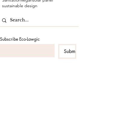
Sanitation
Vegan
solar panel
sustainable design
Subscribe Eco-Lawgic
Submit