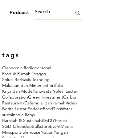
e
Podcast
tags
Cleanomic Radio
personal
Produk Rumah Tangga
Solusi Berbasis Teknologi
Makanan dan Minuman
Portfolio
Kriya dan Mode
Pariwisata
Profesi Lestari
Collaboration
Green Investment
Carbon
Restaurant/Cafe
mulai dari rumah
Video
Berita Lestari
Podcast
Food
Tips
Water
sustainable living
Barakah & Sustainability
DIY
Forest
SGD Talks
video
Bulkstore
Event
Media
Minisponsiblehouse
Notion
Pangan