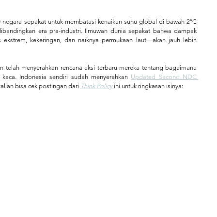
 negara sepakat untuk membatasi kenaikan suhu global di bawah 2°C 
ibandingkan era pra-industri. Ilmuwan dunia sepakat bahwa dampak 
ekstrem, kekeringan, dan naiknya permukaan laut—akan jauh lebih 
 telah menyerahkan rencana aksi terbaru mereka tentang bagaimana 
kaca. Indonesia sendiri sudah menyerahkan 
Updated Second NDC 
alian bisa cek postingan dari 
Think Policy
ini untuk ringkasan isinya: