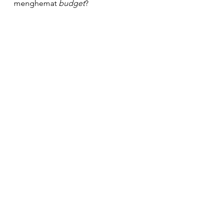
menghemat 
budget
?