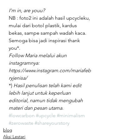
I’m in, are youu? 
NB : foto2 ini adalah hasil upcycleku, 
mulai dari botol plastik, kardus 
bekas, sampe sampah wadah kaca.  
Semoga bisa jadi inspirasi thank 
you*.
Follow Maria melalui akun 
instagramnya: 
https://www.instagram.com/mariafeb
ryjenisa/
*) 
Hasil penulisan telah kami edit 
lebih lanjut untuk keperluan 
editorial, namun tidak mengubah 
materi dan pesan utama.  
#lowcarbon
#upcycle
#minimalism
#zerowaste
#shareyourstory
blog
Aksi Lestari