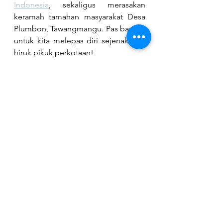
Indonesia
, sekaligus merasakan 
keramah tamahan masyarakat Desa 
Plumbon, Tawangmangu. Pas banget 
untuk kita melepas diri sejenak dari 
hiruk pikuk perkotaan! 
Gimana tertarik untuk berkunjung?
Tag:
Pariwisata
Jasa Lestari
Lihat Semua
Postingan Terkait