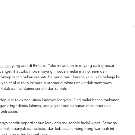
source
 yang ada di Bintaro.  Toko ini adalah toko yang paling besar 
 banget lihat toko model kaya gini sudah mulai mainstream dan 
onsep curah bukan sesuatu hal yang baru, karena kalau kita belanja ke 
ga yah, tapi di toko ini para customer diminta untuk tidak membawa 
kotak dan container sendiri dari rumah.  
 dapur di toko dan isinya lumayan lengkap! Dari mulai bahan makanan, 
ganic ingridients lainnya, ada juga sabun-sabunan dan keperluan 
eli disini.
ya sendiri seperti sabun lerak dan re-useable facial wipes. Semoga 
emakin banyak dan sukses, dan kebiasaan mengurangi sampah ini 
ng di pasar tradisional juga!