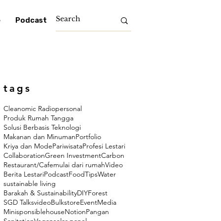
e
Podcast
tags
Cleanomic Radio
personal
Produk Rumah Tangga
Solusi Berbasis Teknologi
Makanan dan Minuman
Portfolio
Kriya dan Mode
Pariwisata
Profesi Lestari
Collaboration
Green Investment
Carbon
Restaurant/Cafe
mulai dari rumah
Video
Berita Lestari
Podcast
Food
Tips
Water
sustainable living
Barakah & Sustainability
DIY
Forest
SGD Talks
video
Bulkstore
Event
Media
Minisponsiblehouse
Notion
Pangan