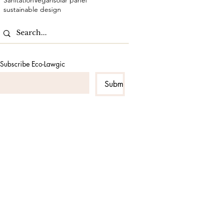
Sanitation
Vegan
solar panel
sustainable design
Subscribe Eco-Lawgic
Submit