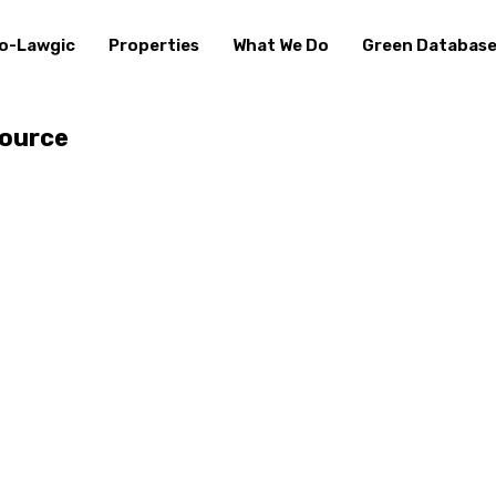
o-Lawgic
Properties
What We Do
Green Databas
source