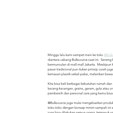
Minggu lalu kami sempet main ke toko 
@Bulk
diantara cabang Bulksource saat ini.  Seneng
bermunculan di mall-mall Jakarta.  Meskipun k
pasar tradisional pun itukan prinsip curah ju
kemasan plastik sekali pakai, melainkan bawa 
Kita bisa beli berbagai kebutuhan rumah dan
kacang-kacangan, grains, garam, gula atau or
pembersih dan personal care yang kamu bisa b
@Bulksource juga mulai mengeluarkan produk n
toko-toko dengan konsep minim sampah ini s
juga bisa dilakukan semua orang, termasuk ya