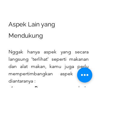
Aspek Lain yang 
Mendukung 
Nggak hanya aspek yang secara 
langsung ‘terlihat’ seperti makanan 
dan alat makan, kamu juga perlu 
mempertimbangkan aspek lain, 
diantaranya : 
 Penerapan prinsip 
keberlanjutan dalam praktik 
setiap hari. 
Aplikasikan prinsip transparansi 
dalam catering
Bangun demand bisnis 
sustainable dengan edukasi