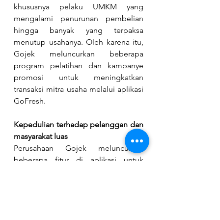
khususnya pelaku UMKM yang 
mengalami penurunan pembelian 
hingga banyak yang terpaksa 
menutup usahanya. Oleh karena itu, 
Gojek meluncurkan beberapa 
program pelatihan dan kampanye 
promosi untuk meningkatkan 
transaksi mitra usaha melalui aplikasi 
GoFresh.
Kepedulian terhadap pelanggan dan 
masyarakat luas
Perusahaan Gojek meluncurkan 
beberapa fitur di aplikasi untuk 
mengintegrasikan kepedulian 
perusahaan terhadap pelanggan dan 
masyarakat luas, adapun program 
yang dirilis adalah fitur siap masak 
untuk memberikan banyak pilihan 