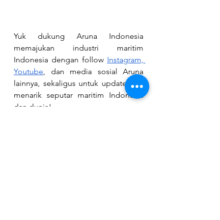
Yuk dukung Aruna Indonesia 
memajukan industri maritim 
Indonesia dengan follow
Instagram,
Youtube
, dan media sosial Aruna 
lainnya, sekaligus untuk update info 
menarik seputar maritim Indonesia 
dan dunia!
Contact
Aruna Indonesia
Lokasi : Jakarta
Instagram : 
https://www.instagram.com/aruna.in
donesia/
Website : 
https://aruna.id/id/the-