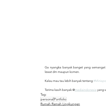
Ga nyangka banyak banget yang semangat u
lewat dm maupun komen.  ⁠
Kalau mau tau lebih banyak tentang 
#Minispo
Terima kasih banyak @
mediaindonesia
 yang 
Tag:
personal
Portfolio
Rumah Ramah Lingkungan