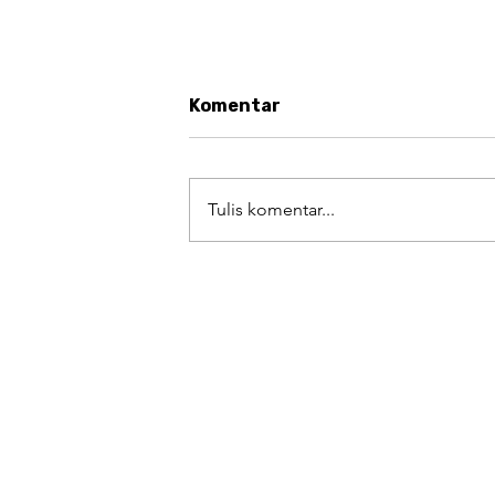
Komentar
Tulis komentar...
Minisponsiblehouse Diliput
Rizki Abadi: Rumah Kecil,
Tanggung Jawab Besar