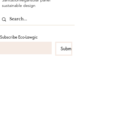
Sanitation
Vegan
solar panel
sustainable design
Subscribe Eco-Lawgic
Submit