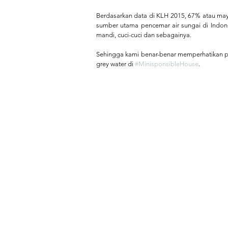
Berdasarkan data di KLH 2015, 67% atau mayor
sumber utama pencemar air sungai di Indones
mandi, cuci-cuci dan sebagainya.  ⁠
Sehingga kami benar-benar memperhatikan 
grey water di 
#MinisponsibleHouse
. ⁠