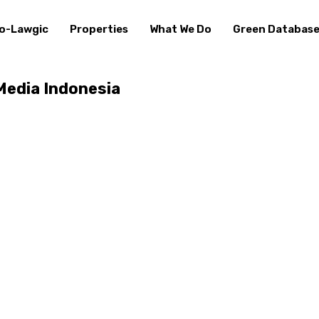
o-Lawgic
Properties
What We Do
Green Databas
Media Indonesia