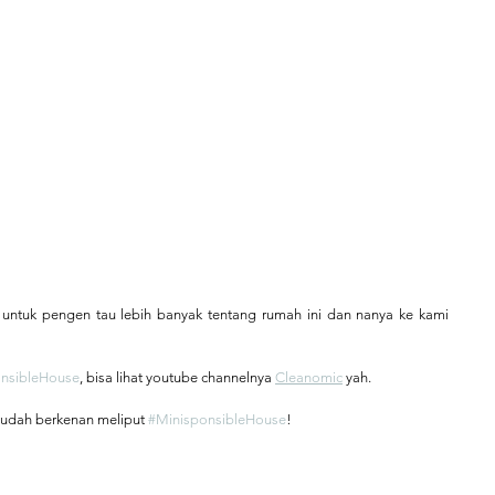
ntuk pengen tau lebih banyak tentang rumah ini dan nanya ke kami 
nsibleHouse
, bisa lihat youtube channelnya 
Cleanomic
 yah.
sudah berkenan meliput 
#MinisponsibleHouse
!