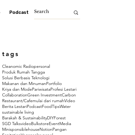
e
Podcast
tags
Cleanomic Radio
personal
Produk Rumah Tangga
Solusi Berbasis Teknologi
Makanan dan Minuman
Portfolio
Kriya dan Mode
Pariwisata
Profesi Lestari
Collaboration
Green Investment
Carbon
Restaurant/Cafe
mulai dari rumah
Video
Berita Lestari
Podcast
Food
Tips
Water
sustainable living
Barakah & Sustainability
DIY
Forest
SGD Talks
video
Bulkstore
Event
Media
Minisponsiblehouse
Notion
Pangan