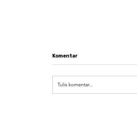
Komentar
Tulis komentar...
Minisponsiblehouse Diliput
Rizki Abadi: Rumah Kecil,
Tanggung Jawab Besar