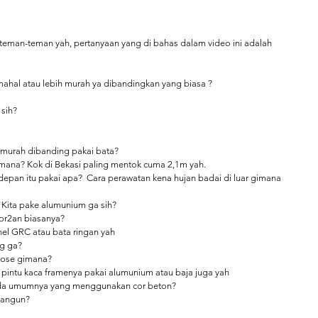
teman-teman yah, pertanyaan yang di bahas dalam video ini adalah 
 mahal atau lebih murah ya dibandingkan yang biasa ?
 sih?
h murah dibanding pakai bata?
i mana? Kok di Bekasi paling mentok cuma 2,1m yah.
epan itu pakai apa?  Cara perawatan kena hujan badai di luar gimana 
 Kita pake alumunium ga sih?
or2an biasanya?
el GRC atau bata ringan yah
ng ga?
pose gimana?
k pintu kaca framenya pakai alumunium atau baja juga yah
 pada umumnya yang menggunakan cor beton?
bangun?