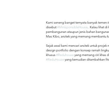
Kami seneng banget ternyata banyak temen-t
disebut 
#MinisponsibleHouse
.  Kalau lihat 
pembangunan ataupun jenis bahan bangunannya
Mas Kibo, arsitek yang memang membantu ka
Sejak awal kami mencari arsitek untuk projek
design portfolio dengan konsep ramah lingk
khusus 
#Reduhouse
 yang memang ciri khas dar
#ReduHouse
 yang kemudian ditambahkan fitur