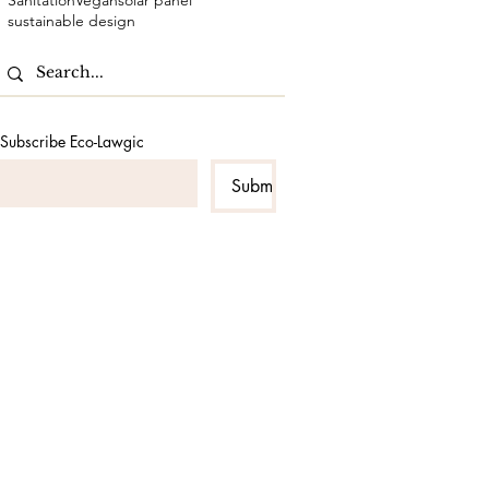
Sanitation
Vegan
solar panel
sustainable design
Subscribe Eco-Lawgic
Submit