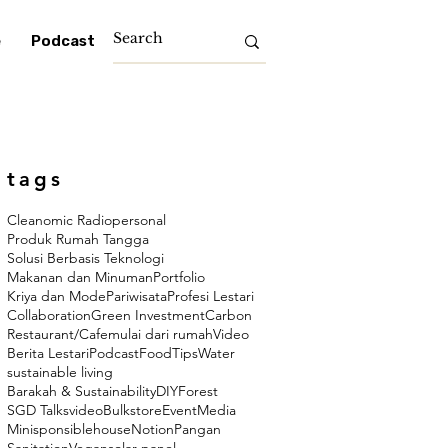
e
Podcast
tags
Cleanomic Radio
personal
Produk Rumah Tangga
Solusi Berbasis Teknologi
Makanan dan Minuman
Portfolio
Kriya dan Mode
Pariwisata
Profesi Lestari
Collaboration
Green Investment
Carbon
Restaurant/Cafe
mulai dari rumah
Video
Berita Lestari
Podcast
Food
Tips
Water
sustainable living
Barakah & Sustainability
DIY
Forest
SGD Talks
video
Bulkstore
Event
Media
Minisponsiblehouse
Notion
Pangan