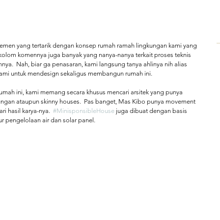
emen yang tertarik dengan konsep rumah ramah lingkungan kami yang 
di kolom komennya juga banyak yang nanya-nanya terkait proses teknis 
.  Nah, biar ga penasaran, kami langsung tanya ahlinya nih alias 
mi untuk mendesign sekaligus membangun rumah ini.   
 rumah ini, kami memang secara khusus mencari arsitek yang punya 
ungan ataupun skinny houses.  Pas banget, Mas Kibo punya movement 
i hasil karya-nya.  
#MinisponsibleHouse
 juga dibuat dengan basis 
 pengelolaan air dan solar panel.   