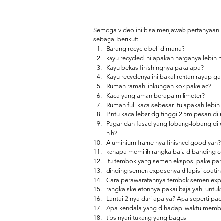
Semoga video ini bisa menjawab pertanyaan 
sebagai berikut: 
Barang recycle beli dimana?
kayu recycled ini apakah harganya lebih
Kayu bekas finishingnya paka apa?
Kayu recyclenya ini bakal rentan rayap ga
Rumah ramah linkungan kok pake ac?
Kaca yang aman berapa milimeter?
Rumah full kaca sebesar itu apakah lebi
Pintu kaca lebar dg tinggi 2,5m pesan d
Pagar dan fasad yang lobang-lobang di d
nih?
Aluminium frame nya finished good yah?
kenapa memilih rangka baja dibanding c
itu tembok yang semen ekspos, pake pan
dinding semen exposenya dilapisi coati
Cara perawaratannya tembok semen ex
rangka skeletonnya pakai baja yah, untu
Lantai 2 nya dari apa ya? Apa seperti
Apa kendala yang dihadapi waktu mem
tips nyari tukang yang bagus