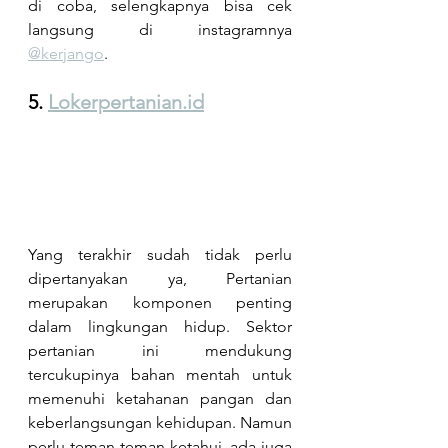
di coba, selengkapnya bisa cek 
langsung di
instagramnya 
@kerjango
.
5.
Lokerpertanian.id
Yang terakhir sudah tidak perlu 
dipertanyakan ya, Pertanian 
merupakan komponen penting 
dalam lingkungan hidup. Sektor 
pertanian ini mendukung 
tercukupinya bahan mentah untuk 
memenuhi ketahanan pangan dan 
keberlangsungan kehidupan. Namun 
perlu teman-teman ketahui, ada juga 