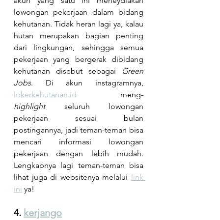
akun yang satu ini meneydiakan 
lowongan pekerjaan dalam bidang 
kehutanan. Tidak heran lagi ya, kalau 
hutan merupakan bagian penting 
dari lingkungan, sehingga semua 
pekerjaan yang bergerak dibidang 
kehutanan disebut sebagai 
Green 
Jobs
. Di akun instagramnya, 
lokerkehutanan.id
 meng-
highlight
 seluruh lowongan 
pekerjaan sesuai bulan 
postingannya, jadi teman-teman bisa 
mencari informasi lowongan 
pekerjaan dengan lebih mudah. 
Lengkapnya lagi teman-teman bisa 
lihat juga di websitenya melalui 
link 
ini
 ya!
4. 
kerjango