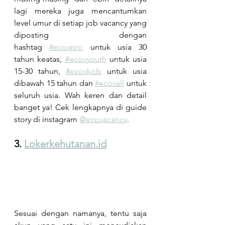
lagi mereka juga mencantumkan 
level umur di setiap job vacancy yang 
diposting dengan 
hashtag
#ecovpro
 untuk usia 30 
tahun keatas,
#ecovyouth
 untuk usia 
15-30 tahun,
#ecovkids
 untuk usia 
dibawah 15 tahun dan
#ecovall
 untuk 
seluruh usia. Wah keren dan detail 
banget ya! Cek lengkapnya di guide 
story di instagram 
@ecovacancy
.
3.
Lokerkehutanan.id
Sesuai dengan namanya, tentu saja 