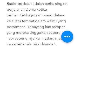
Radio podcast adalah cerita singkat 
perjalanan Denia ketika 
berhaji.Ketika jutaan orang datang 
ke suatu tempat dalam waktu yang 
bersamaan, kebayang kan sampah 
yang mereka tinggalkan seperti apa? 
Tapi sebenernya kami yakin, masalah 
ini sebenernya bisa dihindari, 
buktinya di dalam masjid ga ada 
sampah kok!Simak ceritanya di 
Cleanomic Radio yang bisa kamu 
dengerin di spotify, apple podcast 
atau google podcast!
Pejuang Lestari