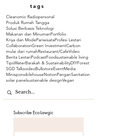
tags
Cleanomic Radio
personal
Produk Rumah Tangga
Solusi Berbasis Teknologi
Makanan dan Minuman
Portfolio
Kriya dan Mode
Pariwisata
Profesi Lestari
Collaboration
Green Investment
Carbon
mulai dari rumah
Restaurant/Cafe
Video
Berita Lestari
Podcast
Food
sustainable living
Tips
Water
Barakah & Sustainability
DIY
Forest
SGD Talks
video
Bulkstore
Event
Media
Minisponsiblehouse
Notion
Pangan
Sanitation
solar panel
sustainable design
Vegan
Subscribe Eco-Lawgic