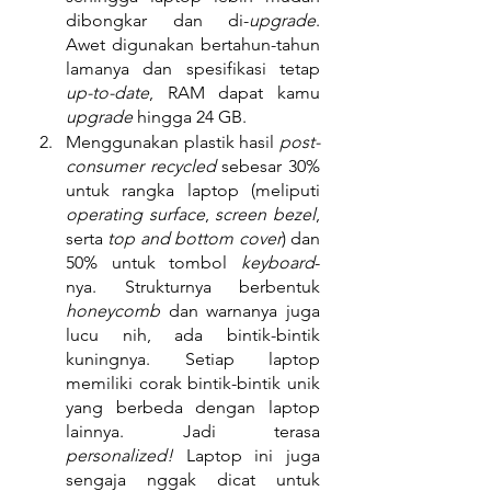
dibongkar dan di-
upgrade
. 
Awet digunakan bertahun-tahun 
lamanya dan spesifikasi tetap 
up-to-date
, RAM dapat kamu 
upgrade
 hingga 24 GB.
Menggunakan plastik hasil 
post-
consumer recycled
 sebesar 30% 
untuk rangka laptop (meliputi 
operating surface
, 
screen bezel
, 
serta 
top and bottom cover
) dan 
50% untuk tombol 
keyboard
-
nya. Strukturnya berbentuk 
honeycomb
 dan warnanya juga 
lucu nih, ada bintik-bintik 
kuningnya. Setiap laptop 
memiliki corak bintik-bintik unik 
yang berbeda dengan laptop 
lainnya. Jadi terasa 
personalized!
 Laptop ini juga 
sengaja nggak dicat untuk 