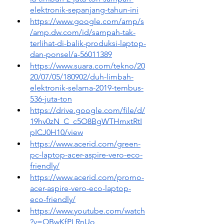
elektronik-sepanjang-tahun-ini
https://www.google.com/amp/s
/amp.dw.com/id/sampah-tak-
terlihat-di-balik-produksi-laptop-
dan-ponsel/a-56011389
https://www.suara.com/tekno/20
20/07/05/180902/duh-limbah-
elektronik-selama-2019-tembus-
536-juta-ton
https://drive.google.com/file/d/
19hv0zN_C_c5O8BgWTHmxtRtI
pICJ0H10/view
https://www.acerid.com/green-
pc-laptop-acer-aspire-vero-eco-
friendly/
https://www.acerid.com/promo-
acer-aspire-vero-eco-laptop-
eco-friendly/
https://www.youtube.com/watch
?v=OBwKfPLRnUo