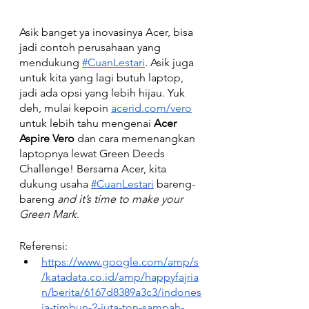
Asik banget ya inovasinya Acer, bisa 
jadi contoh perusahaan yang 
mendukung
#CuanLestari
. Asik juga 
untuk kita yang lagi butuh laptop, 
jadi ada opsi yang lebih hijau. Yuk 
deh, mulai kepoin
acerid.com/vero
untuk lebih tahu mengenai 
Acer 
Aspire Vero
 dan cara memenangkan 
laptopnya lewat Green Deeds 
Challenge! Bersama Acer, kita 
dukung usaha
#CuanLestari
 bareng-
bareng 
and it’s time to make your 
Green Mark
.
Referensi:
https://www.google.com/amp/s
/katadata.co.id/amp/happyfajria
n/berita/6167d8389a3c3/indones
ia-timbun-2-juta-ton-sampah-