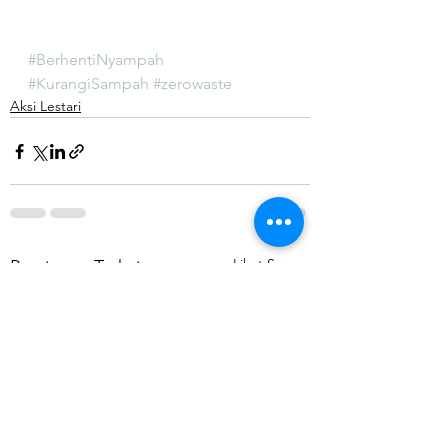
#BerhentiNyampah
#KurangiSampah
#zerowaste
Aksi Lestari
Lihat Semua
Postingan Terkait