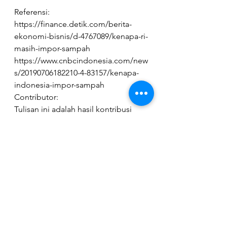
Referensi:
https://finance.detik.com/berita-
ekonomi-bisnis/d-4767089/kenapa-ri-
masih-impor-sampah
https://www.cnbcindonesia.com/new
s/20190706182210-4-83157/kenapa-
indonesia-impor-sampah
Contributor:
Tulisan ini adalah hasil kontribusi 
salah satu volunteer kami,  Lita 
Litiawati a.k.a Nyonya mahasiswi UIN 
Sunan Gunung Djati Bandung yang 
sedang berdansa dengan Quarter 
life Crisis mencoba terbuka akan 
kritik dan kata, menjadikan tontonan 
komedi sebagai pelipur duka. 
 Follow Lita di akun instagramnya 
@Litaa.al
 dan mampir juga di 
blog