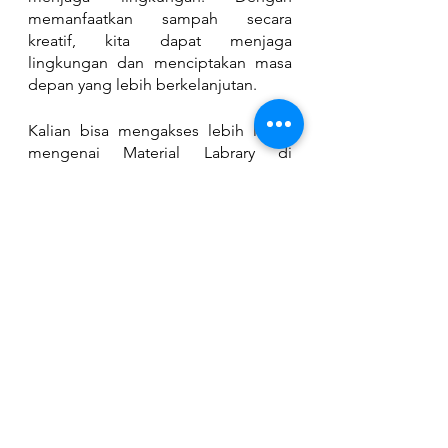
memanfaatkan sampah secara 
kreatif, kita dapat menjaga 
lingkungan dan menciptakan masa 
depan yang lebih berkelanjutan.
Kalian bisa mengakses lebih lanjut 
mengenai Material Labrary di 
instagram 
ataupun 
website
 mereka!
Sumber : 
https://castfoundation.id/media/5-
upaya-ubah-sampah-jadi-material-
terbarukan-demi-masa-depan/
https://castfoundation.id/media/5-
upaya-ubah-sampah-jadi-material-
terbarukan-demi-masa-depan/
https://www.youtube.com/watch?
v=_4fv_YIjGqA