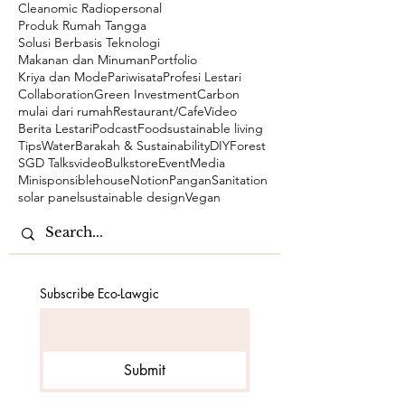
Cleanomic Radio
personal
Produk Rumah Tangga
Solusi Berbasis Teknologi
Makanan dan Minuman
Portfolio
Kriya dan Mode
Pariwisata
Profesi Lestari
Collaboration
Green Investment
Carbon
mulai dari rumah
Restaurant/Cafe
Video
Berita Lestari
Podcast
Food
sustainable living
Tips
Water
Barakah & Sustainability
DIY
Forest
SGD Talks
video
Bulkstore
Event
Media
Minisponsiblehouse
Notion
Pangan
Sanitation
solar panel
sustainable design
Vegan
Subscribe Eco-Lawgic
Submit