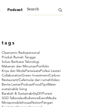
e
Podcast
tags
Cleanomic Radio
personal
Produk Rumah Tangga
Solusi Berbasis Teknologi
Makanan dan Minuman
Portfolio
Kriya dan Mode
Pariwisata
Profesi Lestari
Collaboration
Green Investment
Carbon
Restaurant/Cafe
mulai dari rumah
Video
Berita Lestari
Podcast
Food
Tips
Water
sustainable living
Barakah & Sustainability
DIY
Forest
SGD Talks
video
Bulkstore
Event
Media
Minisponsiblehouse
Notion
Pangan