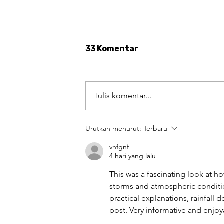
33 Komentar
Tulis komentar...
Urutkan menurut:
Terbaru
#AugustArt Challenge Day 
vnfgnf
Kekayaan Kuliner sebagai
4 hari yang lalu
Warisan yang Patut
Dibanggakan
This was a fascinating look at 
storms and atmospheric conditi
practical explanations, rainfall
post. Very informative and enjoy