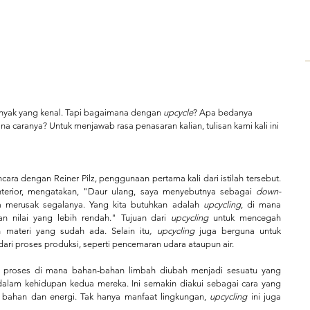
banyak yang kenal. Tapi bagaimana dengan 
upcycle
? Apa bedanya 
 caranya? Untuk menjawab rasa penasaran kalian, tulisan kami kali ini 
cara dengan Reiner Pilz, penggunaan pertama kali dari istilah tersebut. 
 interior, mengatakan, "Daur ulang, saya menyebutnya sebagai
 down-
 merusak segalanya. Yang kita butuhkan adalah
 upcycling
, di mana 
an nilai yang lebih rendah." Tujuan dari 
upcycling
 untuk mencegah 
materi yang sudah ada. Selain itu
, upcycling
 juga berguna untuk 
ari proses produksi, seperti pencemaran udara ataupun air.
 proses di mana bahan-bahan limbah diubah menjadi sesuatu yang 
i dalam kehidupan kedua mereka. Ini semakin diakui sebagai cara yang 
bahan dan energi. Tak hanya manfaat lingkungan, 
upcycling
 ini juga 