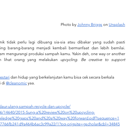
Photo by
Johnny Briggs
 on
Unsplash
k tidak perlu lagi dibuang sia-sia atau dibakar yang sudah pasti 
menyebabkan polusi udara. Melalui upcycling barang-barang menjadi kembali bermanfaat dan lebih bernilai. 
am mengurangi produksi sampah kamu. Yakin deh, one way or another 
ah lihat orang yang melakukan 
upcycling
. 
Be creative to support 
estari
 dan hidup yang berkelanjutan kamu bisa cek secara berkala 
 di 
@cleanomic
 yaa. 
aur-ulang-sampah-recycle-dan-upcycle/
2086/14640/2015-Sung-a%20review%20on%20upcycling-
nowledge%20gaps%20and%20a%20way%20forward.pdf?sequence=1
07766fb241d9a464b6ac3c99a22/1?pq-origsite=gscholar&cbl=34845