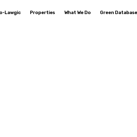
o-Lawgic
Properties
What We Do
Green Databas