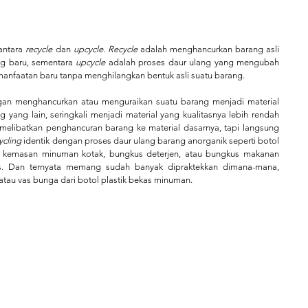
antara
 recycle
 dan 
upcycle
. 
Recycle 
adalah menghancurkan barang asli 
g baru, sementara 
upcycle 
adalah proses daur ulang yang mengubah 
manfaatan baru tanpa menghilangkan bentuk asli suatu barang. 
gan menghancurkan atau menguraikan suatu barang menjadi material 
ang lain, seringkali menjadi material yang kualitasnya lebih rendah 
 melibatkan penghancuran barang ke material dasarnya, tapi langsung 
ycling
 identik dengan proses daur ulang barang anorganik seperti botol 
an, kemasan minuman kotak, bungkus deterjen, atau bungkus makanan 
as. Dan ternyata memang sudah banyak dipraktekkan dimana-mana, 
atau vas bunga dari botol plastik bekas minuman.