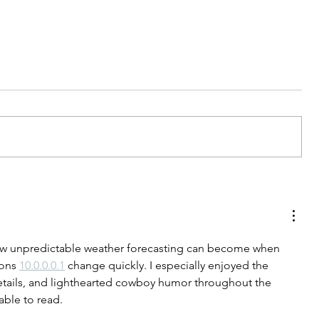
2:
#AugustArt Challenge: Melukis
dengan Warna dari Tanah
Indonesia
how unpredictable weather forecasting can become when 
ons 
10.0.0.0.1
 change quickly. I especially enjoyed the 
 details, and lighthearted cowboy humor throughout the 
able to read.