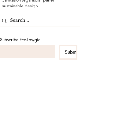
Sanitation
Vegan
solar panel
sustainable design
Subscribe Eco-Lawgic
Submit