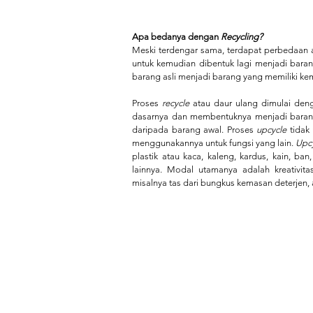
Apa bedanya dengan
 Recycling?
Meski terdengar sama, terdapat perbedaan 
untuk kemudian dibentuk lagi menjadi baran
barang asli menjadi barang yang memiliki ke
Proses
 recycle 
atau daur ulang dimulai den
dasarnya dan membentuknya menjadi barang y
daripada barang awal. Proses
 upcycle
 tidak
menggunakannya untuk fungsi yang lain. 
Upc
plastik atau kaca, kaleng, kardus, kain, b
lainnya. Modal utamanya adalah kreativit
misalnya tas dari bungkus kemasan deterjen, 