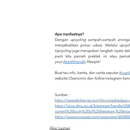
Apa manfaatnya?
Dengan 
upcycling
 sampah-sampah anorgani
Upcycling
 juga merupakan langkah nyata dal
pasti kita pernah praktek ini atau pern
your
#earthfriendly
 lifestyle!
Buat tau info, berita, dan cerita seputar 
#cuanl
website Cleanomic dan 
follow
 instagram kami
Sumber : 
https://waste4change.com/blog/perbedaan-d
https://dora.dmu.ac.uk/bitstream/handle/
current%20body%20of%20literature,%20k
https://www.proquest.com/openview/d4300
Aksi Lestari