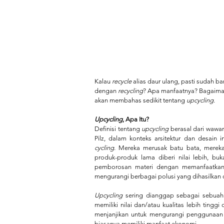
Kalau 
recycle
 alias daur ulang, pasti sudah 
dengan
 recycling
? Apa manfaatnya? Bagaimana
akan membahas sedikit tentang 
upcycling
.
Upcycling
, Apa Itu?
Definisi tentang 
upcycling
 berasal dari wawan
Pilz, dalam konteks arsitektur dan desain
cycling
. Mereka merusak batu bata, mereka
produk-produk lama diberi nilai lebih, buk
pemborosan materi dengan memanfaatkan 
mengurangi berbagai polusi yang dihasilkan d
Upcycling 
sering dianggap sebagai sebuah
memiliki nilai dan/atau kualitas lebih tingg
menjanjikan untuk mengurangi penggunaan 
biasanya memiliki manfaat ekonomi.