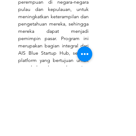
perempuan di negara-negara 
pulau dan kepulauan, untuk 
meningkatkan keterampilan dan 
pengetahuan mereka, sehingga 
mereka dapat menjadi 
pemimpin pasar. Program ini 
merupakan bagian integral dari 
AIS Blue Startup Hub, sebuah 
platform yang bertujuan untuk 
menghubungkan komunitas 
bisnis di negara-negara 
kepulauan dan kepulauan. 
Program ini juga bertujuan 
untuk meningkatkan 
kewirausahaan perempuan, 
khususnya di komunitas pesisir 
dan marginal. Hal ini sejalan 
dengan komitmen Forum AIS 
untuk mengembangkan 