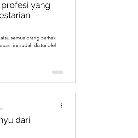
n profesi yang
starian
kalau semua orang berhak
aan, ini sudah diatur oleh
ca
hyu dari