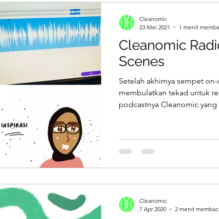
Cleanomic
23 Mei 2021
1 menit memb
Cleanomic Radio
Scenes
Setelah akhirnya sempet on-
membulatkan tekad untuk re
podcastnya Cleanomic yang te
Cleanomic
7 Apr 2020
2 menit membac