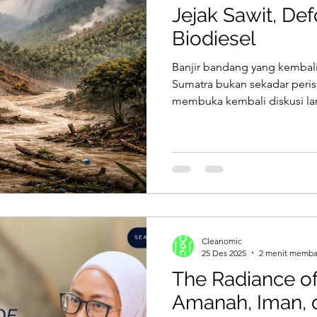
Jejak Sawit, Def
Biodiesel
Banjir bandang yang kembali
Sumatra bukan sekadar perist
membuka kembali diskusi lam
kelola kelapa sawit, dan arah
Melalui kacamata diskusi C
Berkelanjutan, isu sawit berk
rantai pasok ramah lingkunga
ini. Artikel ini mengajak kita
struktural—bukan kejadian ya
Cleanomic
25 Des 2025
2 menit memb
The Radiance of
Amanah, Iman,