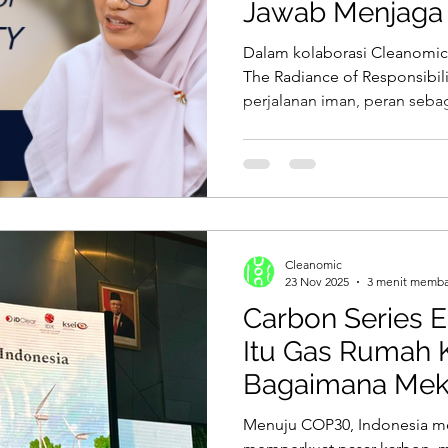
Jawab Menjaga
Dalam kolaborasi Cleanomic
The Radiance of Responsibil
perjalanan iman, peran seba
menjaga bumi. Dari keresahan
iklim yang akan diwariskan k
percakapan ini mengajak kita
sekadar isu lingkungan, tapi
Nila Patty, diskusi ini menau
keberlanjutan dalam kehidupa
Cleanomic
23 Nov 2025
3 menit memb
Carbon Series E
Itu Gas Rumah 
Bagaimana Me
Perdagangan K
Menuju COP30, Indonesia m