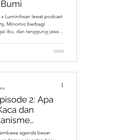
 Bumi
 x Luminihsan lewat podcast
ity, Minomic berbagi
gai ibu, dan tanggung jawab
 melihat polusi dan krisis
e generasi berikutnya,
 melihat sustainability bukan
 amanah spiritual. Bersama
tkan nilai Islam dengan praktik
n sehari-hari.
aca
pisode 2: Apa
Kaca dan
kanisme
arbon?
embawa agenda besar: