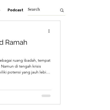
e
Podcast
id Ramah
 sebagai ruang ibadah, tempat
 Namun di tengah krisis
liki potensi yang jauh lebih
, pusat edukasi, dan pusat
 kawasan Telaga Sakinah,
iwujudkan oleh DKM Masjid
 hanya mengurus kegiatan
grasikan nilai keberlanjutan
vitas masjid seh