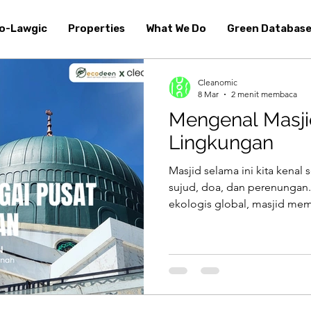
o-Lawgic
Properties
What We Do
Green Databas
Cleanomic
8 Mar
2 menit membaca
Mengenal Masj
Lingkungan
Masjid selama ini kita kenal
sujud, doa, dan perenungan.
ekologis global, masjid memi
besar: menjadi pusat gerakan
aksi nyata menjaga bumi. Di
Bekasi, langkah itu mulai d
Baitul Makmur. Mereka tidak
ibadah, tetapi juga menginte
ke dalam tata kelola dan akti