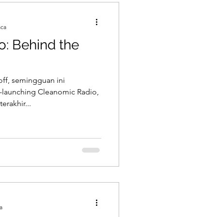
aca
: Behind the
off, semingguan ini
-launching Cleanomic Radio,
rakhir...
a