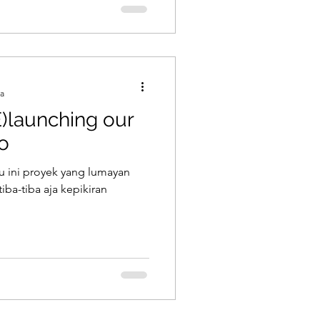
a
E)launching our
o
ru ini proyek yang lumayan
ba-tiba aja kepikiran