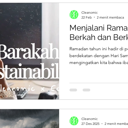
Cleanomic
22 Feb
2 menit membaca
Menjalani Rama
Berkah dan Ber
Ramadan tahun ini hadir di
berdekatan dengan Hari Sa
mengingatkan kita bahwa iba
tanggung jawab ekologis. Di 
terus berulang dan lonjakan
Ramadan di beberapa daera
diwujudkan dalam gaya hidup
sederhana, dan berkelanjut
khalifah di bumi.
Cleanomic
27 Des 2025
2 menit memb