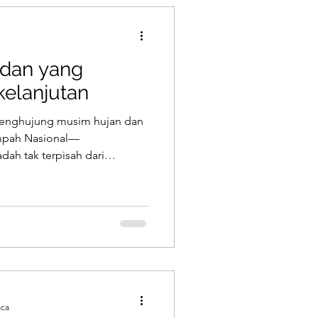
dan yang
kelanjutan
 penghujung musim hujan dan
mpah Nasional—
dah tak terpisah dari
tengah fakta banjir yang
 sampah hingga 40% saat
h, muhasabah perlu
 yang lebih sadar,
an sebagai wujud amanah
aca