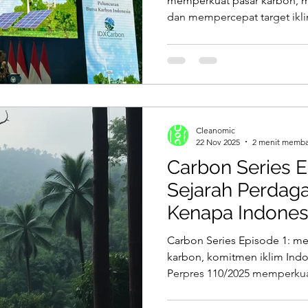
memperkuat pasar karbon, me
dan mempercepat target iklim
membahas peluang, tantanga
jadi momentum strategis bagi
Cleanomic
22 Nov 2025
2 menit memb
Carbon Series E
Sejarah Perdag
Kenapa Indones
Gaspol?
Carbon Series Episode 1: m
karbon, komitmen iklim Ind
Perpres 110/2025 memperkua