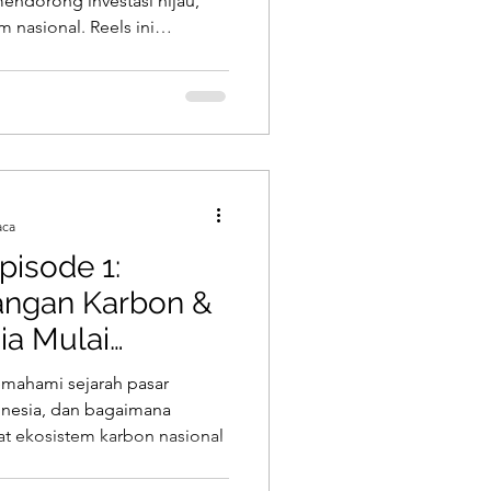
ndorong investasi hijau,
 nasional. Reels ini
n, dan mengapa tahun ini
 aksi iklim Indonesia
aca
pisode 1:
angan Karbon &
ia Mulai
emahami sejarah pasar
onesia, dan bagaimana
t ekosistem karbon nasional