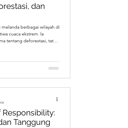
orestasi, dan
 melanda berbagai wilayah di
iwa cuaca ekstrem. Ia
a tentang deforestasi, tata
 kebijakan energi Indonesia.
leanomic bersama Madani
elanjutan, biodiesel, dan
n terasa semakin relevan hari
 melihat banjir sebagai alarm
ng berdiri
aca
 Responsibility:
 dan Tanggung