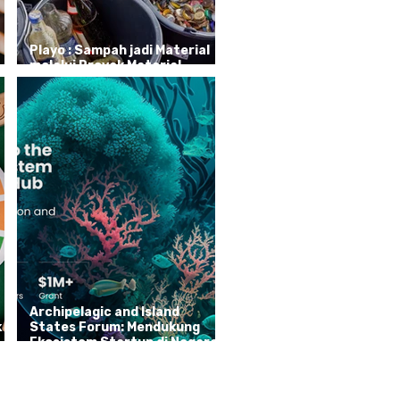
Playo : Sampah jadi Material
melalui Proyek Material
Labrary
Archipelagic and Island
k
States Forum: Mendukung
Ekosistem Startup di Negara-
Negara Pulau dan Kepulau