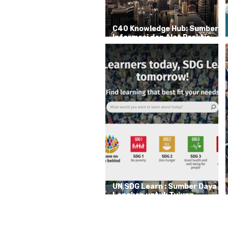
C40 Knowledge Hub: Sumber
Informasi dan Alat Praktis
untuk Aksi Iklim
UN SDG Learn : Sumber Daya
Lengkap untuk Tujuan
Pembangunan Berkelanjutan