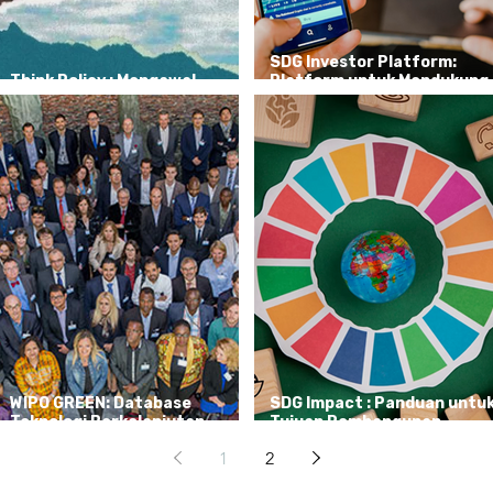
SDG Investor Platform:
Think Policy : Mengawal
Platform untuk Mendukung
Kebijakan Iklim yang Proaktif
Investasi Berbasis SDGs
WIPO GREEN: Database
SDG Impact : Panduan untu
Teknologi Berkelanjutan
Tujuan Pembangunan
Global
Berkelanjutan
1
2