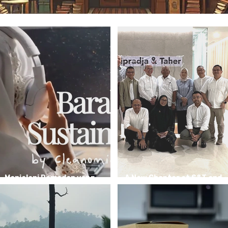
Menjalani Ramadan yang
A New Chapter at S&T and
Berkah dan Berkelanjutan
Indonesia’s 2026 Outlook