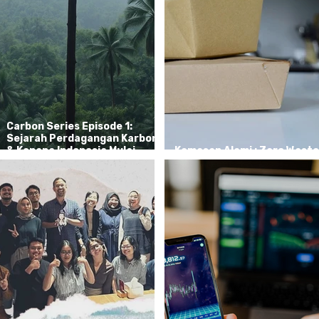
Carbon Series Episode 1:
Sejarah Perdagangan Karbon
& Kenapa Indonesia Mulai
Kemasan Alami : Zero Waste
Gaspol?
Sejak Zaman Baheula